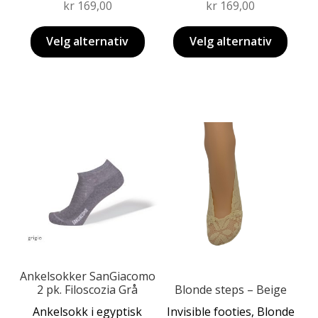
kr
169,00
kr
169,00
Velg alternativ
Velg alternativ
Dette
Dette
produktet
produktet
har
har
flere
flere
varianter.
varianter.
Alternativene
Alternativene
kan
kan
velges
velges
på
på
produktsiden
Ankelsokker SanGiacomo
produktsiden
2 pk. Filoscozia Grå
Blonde steps – Beige
Ankelsokk i egyptisk
Invisible footies, Blonde