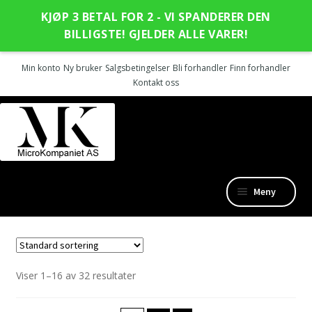
KJØP 3 BETAL FOR 2 - VI SPANDERER DEN
BILLIGSTE! GJELDER ALLE VARER!
Min konto
Ny bruker
Salgsbetingelser
Bli forhandler
Finn forhandler
Kontakt oss
Hopp
Hopp
til
til
navigasjon
innhold
Meny
Nye produkter
Fold
Outlet
Viser 1–16 av 32 resultater
ut
undermen
SanGiacomo