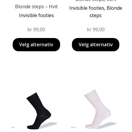
produktsiden
Blonde steps – Hvit
Invisible footies, Blonde
Invisible footies
steps
kr
99,00
kr
99,00
Velg alternativ
Velg alternativ
Dette
Dette
produktet
produktet
har
har
flere
flere
varianter.
varianter.
Alternativene
Alternativene
kan
kan
velges
velges