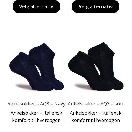
Velg alternativ
Velg alternativ
Dette
Dette
produktet
produktet
har
har
flere
flere
varianter.
varianter.
Alternativene
Alternativene
kan
kan
velges
velges
på
på
produktsiden
produktsiden
Ankelsokker – AQ3 – Navy
Ankelsokker – AQ3 – sort
Ankelsokker – Italiensk
Ankelsokker – Italiensk
komfort til hverdagen
komfort til hverdagen