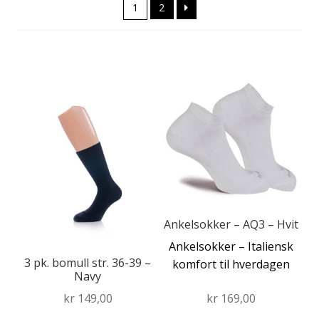
1
2
Fold
Produkter
ut
undermen
Bambus
Dette
produktet
Ull – Cashmere
har
Dette
flere
produktet
Bomull
varianter.
har
Alternativene
flere
Strømper, leggings og knestømper
kan
varianter.
velges
Alternativene
Fold
Forhandler
på
kan
ut
produktsiden
Ankelsokker – AQ3 – Hvit
velges
undermen
på
Ankelsokker – Italiensk
produktsiden
3 pk. bomull str. 36-39 –
komfort til hverdagen
Navy
kr
149,00
kr
169,00