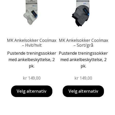
flere
flere
varianter.
varianter.
Alternativene
Alternativene
kan
kan
velges
velges
på
på
produktsiden
produktsiden
MK Ankelsokker Coolmax
MK Ankelsokker Coolmax
– Hvit/hvit
– Sort/grå
Pustende treningssokker
Pustende treningssokker
med ankelbeskyttelse, 2
med ankelbeskyttelse, 2
pk.
pk.
kr
149,00
kr
149,00
Velg alternativ
Velg alternativ