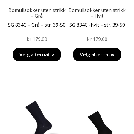
på
på
produktsiden
produktsiden
Bomullsokker uten strikk
Bomullsokker uten strikk
– Grå
– Hvit
SG 834C – Grå – str. 39-50
SG 834C -hvit – str. 39-50
kr
179,00
kr
179,00
Velg alternativ
Velg alternativ
Dette
produktet
Dette
har
produktet
flere
har
varianter.
flere
Alternativene
varianter.
kan
Alternativene