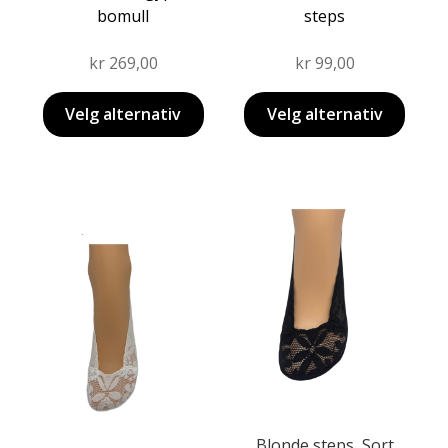
bomull
steps
kr
269,00
kr
99,00
Velg alternativ
Velg alternativ
Dette
Dette
produktet
produktet
har
har
flere
flere
varianter.
varianter.
Alternativene
Alternativene
kan
kan
velges
velges
på
på
produktsiden
Blonde steps, Sort