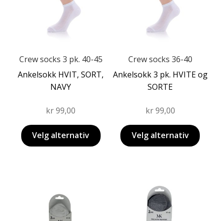
Alternativene
Alternativene
kan
kan
velges
velges
på
på
produktsiden
produktsiden
Crew socks 3 pk. 40-45
Crew socks 36-40
Ankelsokk HVIT, SORT,
Ankelsokk 3 pk. HVITE og
NAVY
SORTE
kr
99,00
kr
99,00
Velg alternativ
Velg alternativ
Dette
Dette
produktet
produktet
har
har