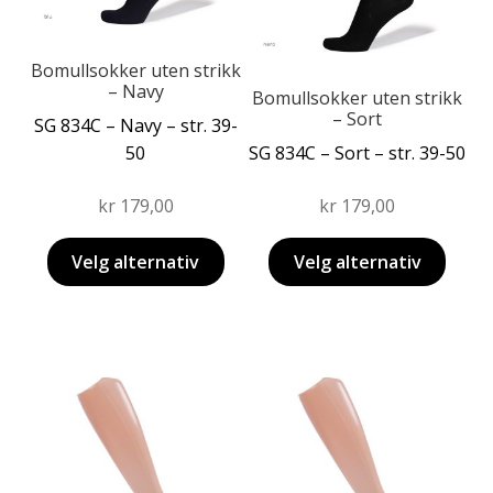
velges
kan
på
velges
produktsiden
på
Bomullsokker uten strikk
– Navy
produktsiden
Bomullsokker uten strikk
– Sort
SG 834C – Navy – str. 39-
50
SG 834C – Sort – str. 39-50
kr
179,00
kr
179,00
Velg alternativ
Velg alternativ
Dette
Dette
produktet
produktet
har
har
flere
flere
varianter.
varianter.