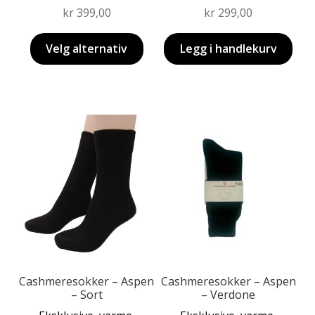
kr
399,00
kr
299,00
Velg alternativ
Legg i handlekurv
Dette
Dette
produktet
produktet
har
har
flere
flere
varianter.
varianter.
Alternativene
Alternativene
kan
kan
velges
velges
på
på
produktsiden
produktsiden
Cashmeresokker – Aspen
Cashmeresokker – Aspen
– Sort
– Verdone