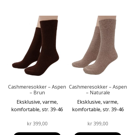
Dette
Dette
produktet
produktet
har
har
flere
flere
varianter.
varianter.
Alternativene
Alternativene
kan
kan
velges
velges
på
på
produktsiden
produktsiden
Cashmeresokker – Aspen
Cashmeresokker – Aspen
– Brun
– Naturale
Eksklusive, varme,
Eksklusive, varme,
komfortable, str. 39-46
komfortable, str. 39-46
kr
399,00
kr
399,00