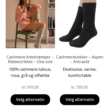
Dette
Dette
Fold
produktet
produktet
Produkter
ut
har
har
Fold
undermen
Forhandler
flere
flere
ut
varianter.
varianter.
undermen
Alternativene
Alternativene
kan
kan
velges
velges
på
på
produktsiden
produktsiden
Cashmere knestrømper –
Cashmeresokker – Aspen
Ribbestrikket – One size
– Antrasitt
100% cashmere luksus,
Eksklusive, varme,
rosa, grå og offwhite
komfortable
kr
599,00
kr
399,00
Velg alternativ
Velg alternativ