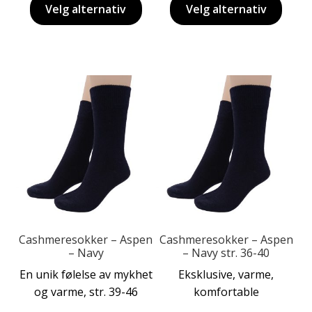
Velg alternativ
Velg alternativ
Dette
produktet
har
flere
varianter.
Alternativene
kan
velges
på
produktsiden
Cashmeresokker – Aspen
Cashmeresokker – Aspen
– Navy
– Navy str. 36-40
En unik følelse av mykhet
Eksklusive, varme,
og varme, str. 39-46
komfortable