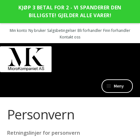
KJØP 3 BETAL FOR 2 - VI SPANDERER DEN
BILLIGSTE! GJELDER ALLE VARER!
Min konto
Ny bruker
Salgsbetingelser
Bli forhandler
Finn forhandler
Kontakt oss
Hopp
Hopp
til
til
navigasjon
innhold
Meny
Nye produkter
Personvern
Fold
Outlet
ut
Retningslinjer for personvern
undermen
SanGiacomo