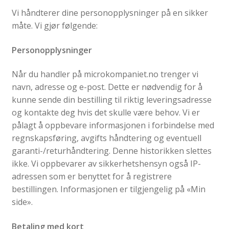
Vi håndterer dine personopplysninger på en sikker
Fold
Produkter
måte. Vi gjør følgende:
ut
Fold
undermen
Forhandler
Personopplysninger
ut
undermen
Når du handler på microkompaniet.no trenger vi
navn, adresse og e-post. Dette er nødvendig for å
kunne sende din bestilling til riktig leveringsadresse
og kontakte deg hvis det skulle være behov. Vi er
pålagt å oppbevare informasjonen i forbindelse med
regnskapsføring, avgifts håndtering og eventuell
garanti-/returhåndtering. Denne historikken slettes
ikke. Vi oppbevarer av sikkerhetshensyn også IP-
adressen som er benyttet for å registrere
bestillingen. Informasjonen er tilgjengelig på «Min
side».
Betaling med kort