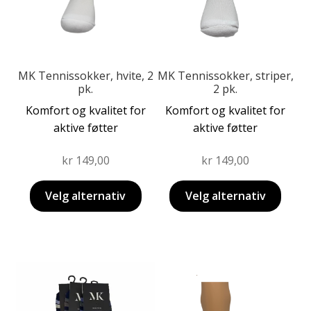
Alternativene
Alternativene
kan
kan
velges
velges
på
på
produktsiden
produktsiden
MK Tennissokker, hvite, 2
MK Tennissokker, striper,
pk.
2 pk.
Komfort og kvalitet for
Komfort og kvalitet for
aktive føtter
aktive føtter
kr
149,00
kr
149,00
Velg alternativ
Velg alternativ
Dette
produktet