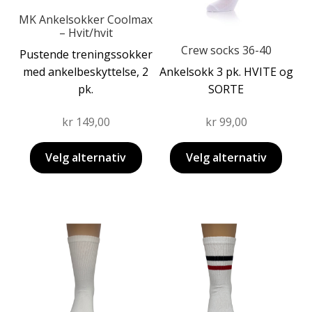
på
velges
produktsiden
MK Ankelsokker Coolmax
på
– Hvit/hvit
produktsiden
Crew socks 36-40
Pustende treningssokker
med ankelbeskyttelse, 2
Ankelsokk 3 pk. HVITE og
pk.
SORTE
kr
149,00
kr
99,00
Velg alternativ
Velg alternativ
Dette
Dette
produktet
produktet
har
har
flere
flere
varianter.
varianter.