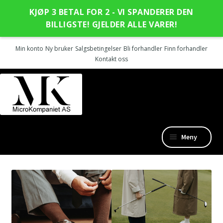
KJØP 3 BETAL FOR 2 - VI SPANDERER DEN
BILLIGSTE! GJELDER ALLE VARER!
Min konto
Ny bruker
Salgsbetingelser
Bli forhandler
Finn forhandler
Kontakt oss
Hopp
Hopp
til
til
navigasjon
innhold
Meny
Nye produkter
Fold
Outlet
ut
undermen
SanGiacomo