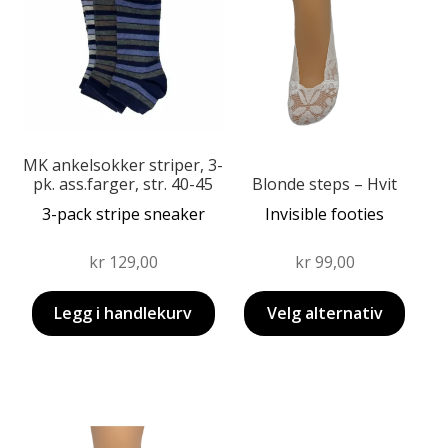
har
flere
varianter.
Alternativene
kan
velges
på
MK ankelsokker striper, 3-
produktsiden
pk. ass.farger, str. 40-45
Blonde steps – Hvit
3-pack stripe sneaker
Invisible footies
kr
129,00
kr
99,00
Legg i handlekurv
Velg alternativ
Dette
Dette
produktet