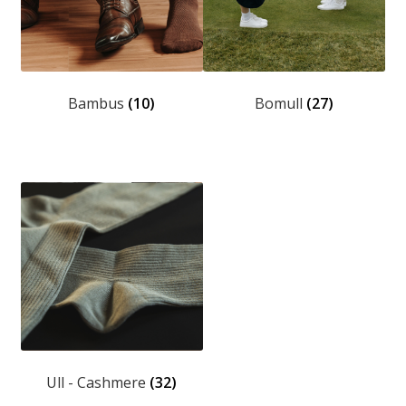
Fold
Produkter
ut
Fold
undermen
Forhandler
ut
Bambus
(10)
Bomull
(27)
undermen
Ull - Cashmere
(32)