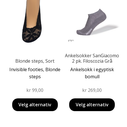
produktet
har
har
flere
flere
varianter.
varianter.
Alternativene
Alternativene
kan
kan
velges
velges
på
på
produktsiden
Ankelsokker SanGiacomo
produktsiden
Blonde steps, Sort
2 pk. Filoscozia Grå
Invisible footies, Blonde
Ankelsokk i egyptisk
steps
bomull
kr
99,00
kr
269,00
Velg alternativ
Velg alternativ