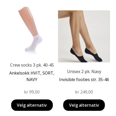
Dette
produktet
Dette
har
produktet
flere
har
varianter.
flere
Alternativene
varianter.
kan
Alternativene
velges
kan
på
velges
produktsiden
på
Crew socks 3 pk. 40-45
produktsiden
Unisex 2 pk. Navy
Ankelsokk HVIT, SORT,
NAVY
Invisible footies str. 35-46
kr
99,00
kr
249,00
Velg alternativ
Velg alternativ