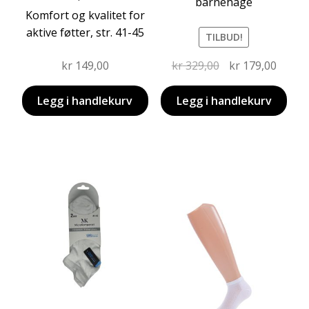
barnehage
Komfort og kvalitet for
aktive føtter, str. 41-45
TILBUD!
Opprinnelig
Nåvæ
kr
149,00
kr
329,00
kr
179,00
pris
pris
var:
er:
Legg i handlekurv
Legg i handlekurv
kr 329,00.
kr 179
Dette
produktet
Dette
har
produktet
flere
har
varianter.
flere
Alternativene
varianter.
kan
Alternativene
velges
kan