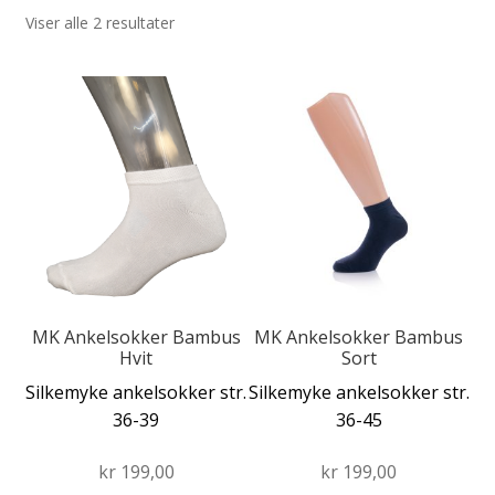
Viser alle 2 resultater
Fold
Produkter
ut
Fold
Dette
Dette
undermen
Forhandler
ut
produktet
produktet
undermen
har
har
flere
flere
varianter.
varianter.
Alternativene
Alternativene
kan
kan
velges
velges
på
på
produktsiden
produktsiden
MK Ankelsokker Bambus
MK Ankelsokker Bambus
Hvit
Sort
Silkemyke ankelsokker str.
Silkemyke ankelsokker str.
36-39
36-45
kr
199,00
kr
199,00