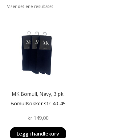
Viser det ene resultatet
Fold
Produkter
ut
Fold
undermen
Forhandler
ut
undermen
MK Bomull, Navy, 3 pk.
Bomullsokker str. 40-45
kr
149,00
Legg i handlekurv