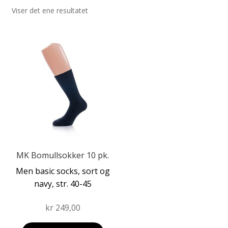
Viser det ene resultatet
Fold
Produkter
ut
Fold
Dette
undermen
Forhandler
ut
produktet
undermen
har
flere
varianter.
Alternativene
kan
velges
på
produktsiden
MK Bomullsokker 10 pk.
Men basic socks, sort og
navy, str. 40-45
kr
249,00