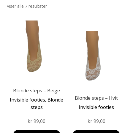
Viser alle 7 resultater
Fold
Produkter
ut
Fold
Dette
undermen
Forhandler
ut
produktet
Dette
undermen
har
produktet
flere
har
varianter.
flere
Alternativene
varianter.
kan
Alternativene
velges
kan
på
velges
produktsiden
på
Blonde steps – Beige
produktsiden
Blonde steps – Hvit
Invisible footies, Blonde
steps
Invisible footies
kr
99,00
kr
99,00