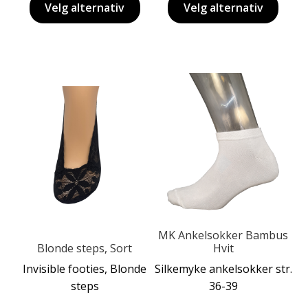
Velg alternativ
Velg alternativ
Dette
Dette
produktet
produktet
har
har
flere
flere
varianter.
varianter.
Alternativene
Alternativene
kan
kan
velges
velges
på
på
produktsiden
MK Ankelsokker Bambus
produktsiden
Blonde steps, Sort
Hvit
Invisible footies, Blonde
Silkemyke ankelsokker str.
steps
36-39