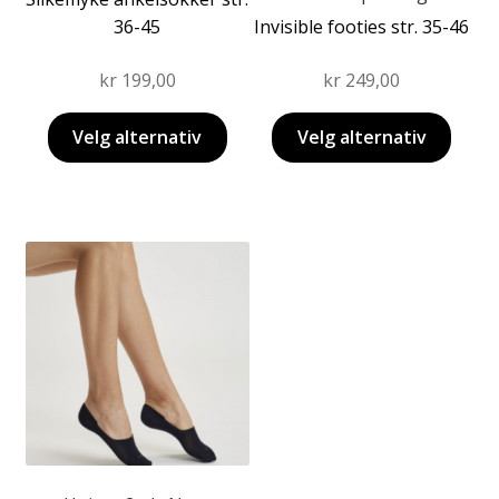
36-45
Invisible footies str. 35-46
kr
199,00
kr
249,00
Velg alternativ
Velg alternativ
Dette
produktet
har
flere
varianter.
Alternativene
kan
velges
på