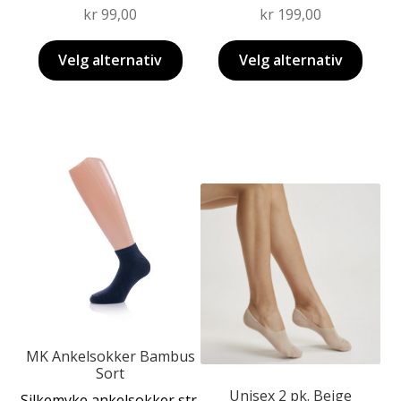
kr
99,00
kr
199,00
Velg alternativ
Velg alternativ
Dette
produktet
Dette
har
produktet
flere
har
varianter.
flere
Alternativene
varianter.
kan
Alternativene
velges
kan
på
velges
produktsiden
MK Ankelsokker Bambus
på
Sort
produktsiden
Unisex 2 pk. Beige
Silkemyke ankelsokker str.