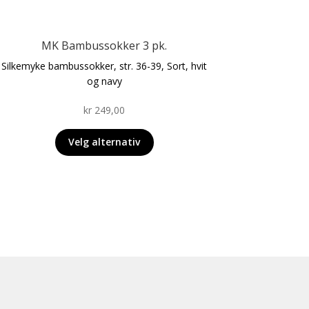
produktet
har
flere
MK Bambussokker 3 pk.
varianter.
Silkemyke bambussokker, str. 36-39, Sort, hvit
Alternativene
og navy
kan
velges
kr
249,00
på
produktsiden
Velg alternativ