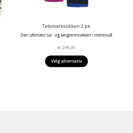
produktet
har
flere
varianter.
Telemarksokken 2 pk.
Alternativene
Den ultimate tur- og langrennsokken i merinoull
kan
velges
kr
249,00
på
produktsiden
Velg alternativ