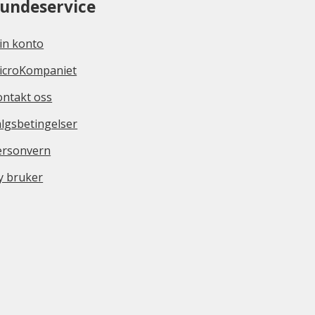
undeservice
in konto
icroKompaniet
ontakt oss
lgsbetingelser
ersonvern
y bruker