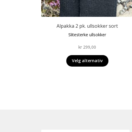
produktet
har
flere
varianter.
Alpakka 2 pk. ullsokker sort
Alternativene
Slitesterke ullsokker
kan
velges
kr
299,00
på
produktsiden
Velg alternativ