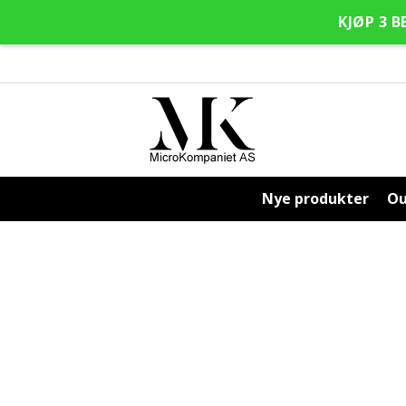
KJØP 3 B
Hopp
Hopp
til
til
navigasjon
innhold
Nye produkter
Ou