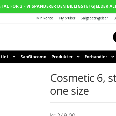
ETAL FOR 2 - VI SPANDERER DEN BILLIGSTE! GJELDER AL
Min konto
Ny bruker
Salgsbetingelser
B
tlet
SanGiacomo
Produkter
Forhandler
Cosmetic 6, 
one size
kr
249,00