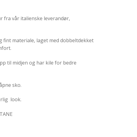
 fra vår italienske leverandør,
og fint materiale, laget med dobbeltdekket
fort.
p til midjen og har kile for bedre
 åpne sko.
rlig look.
STANE