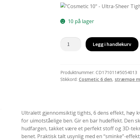
10 på lager
Cosmetic
Legg i handlekurv
6,
strømpe,
Brown,
one
Produktnummer:
CD171011#5054013
Stikkord:
Cosmetic 6 den
,
stræmpe m
size
antall
Ultralett gjennomsiktig tights, 6 dens effekt, høy k
for uimotståelige ben. Gir en bar hudeffekt. Den s
hudfargen, takket være et perfekt stoff og 3D-tekn
benet. Praktisk talt usynlig med en “sminke”-effekt