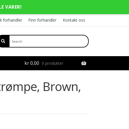
LE VARER!
li forhandler
Finn forhandler
Kontakt oss
kr
0,00
0 produkter
strømpe, Brown,