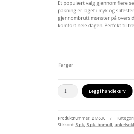
Et populært valg gjennom flere se
pakning er laget i myk og slitest
gjennombrutt mønster på oversid
komfort hele dagen. Perfekt til tre
Farger
Crew
Legg i handlekurv
socks
3
pk.
40-
Produktnummer:
BM630
Kategori
Stikkord:
3 pk
,
3 pk. bomull
,
ankelsok
45
antall