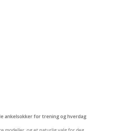
le ankelsokker for trening og hverdag
 modeller, og et naturlig valg for deg