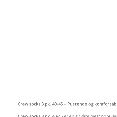
Crew socks 3 pk. 40-45 – Pustende og komfortab
Crew socks 3 pk. 40-45
er en av våre mest populære