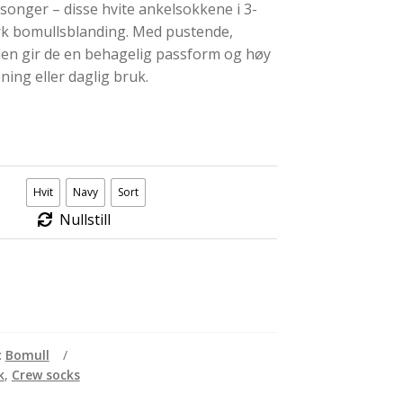
songer – disse hvite ankelsokkene i 3-
erk bomullsblanding. Med pustende,
en gir de en behagelig passform og høy
ning eller daglig bruk.
Hvit
Navy
Sort
Nullstill
:
Bomull
k
,
Crew socks