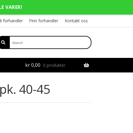
LE VARER!
li forhandler
Finn forhandler
Kontakt oss
kr
0,00
0 produkter
pk. 40-45