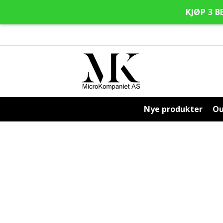
KJØP 3 B
Hopp
Hopp
til
til
navigasjon
innhold
Nye produkter
Ou