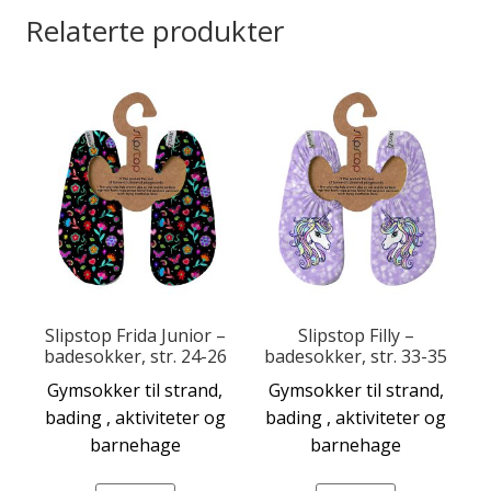
Relaterte produkter
Slipstop Frida Junior –
Slipstop Filly –
badesokker, str. 24-26
badesokker, str. 33-35
Dette
Gymsokker til strand,
Gymsokker til strand,
produktet
bading , aktiviteter og
bading , aktiviteter og
har
barnehage
barnehage
flere
varianter.