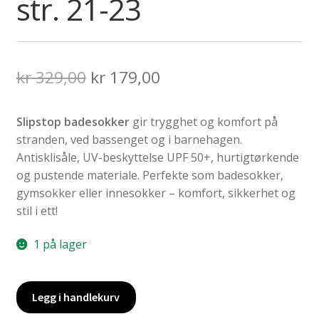
str. 21-23
Opprinnelig
Nåværende
kr
329,00
kr
179,00
pris
pris
Slipstop badesokker
gir trygghet og komfort på
var:
er:
stranden, ved bassenget og i barnehagen.
kr 329,00.
kr 179,00.
Antisklisåle, UV-beskyttelse UPF 50+, hurtigtørkende
og pustende materiale. Perfekte som badesokker,
gymsokker eller innesokker – komfort, sikkerhet og
stil i ett!
1 på lager
Slipstop
Legg i handlekurv
Big