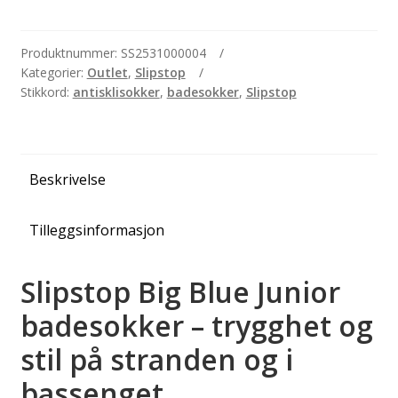
Blue
Junior
-
Produktnummer:
SS2531000004
Kategorier:
Outlet
,
Slipstop
badesokker,
Stikkord:
antisklisokker
,
badesokker
,
Slipstop
str.
21-
23
antall
Beskrivelse
Tilleggsinformasjon
Slipstop Big Blue Junior
badesokker – trygghet og
stil på stranden og i
bassenget