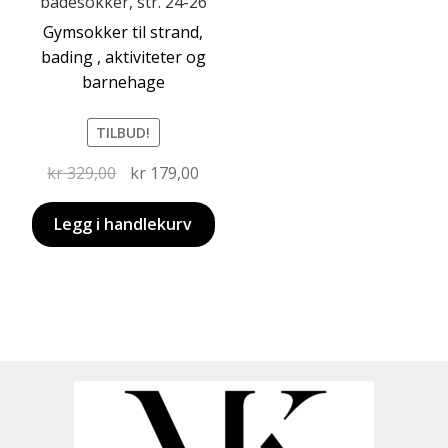
badesokker, str. 24-26
Gymsokker til strand,
bading , aktiviteter og
barnehage
TILBUD!
Opprinnelig
Nåværende
kr
329,00
kr
179,00
pris
pris
var:
er:
Legg i handlekurv
kr 329,00.
kr 179,00.