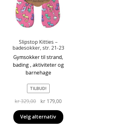
Slipstop Kitties –
badesokker, str. 21-23
Dette
Gymsokker til strand,
produktet
bading , aktiviteter og
har
barnehage
flere
varianter.
TILBUD!
Alternativene
kan
Opprinnelig
Nåværende
kr
329,00
kr
179,00
velges
pris
pris
på
var:
er:
Velg alternativ
produktsiden
kr 329,00.
kr 179,00.