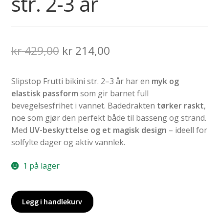
str. 2-3 år
Opprinnelig
Nåværende
kr
429,00
kr
214,00
pris
pris
Slipstop Frutti bikini str. 2–3 år har en
myk og
var:
er:
elastisk passform
som gir barnet full
kr 429,00.
kr 214,00.
bevegelsesfrihet i vannet. Badedrakten
tørker raskt
,
noe som gjør den perfekt både til basseng og strand.
Med
UV-beskyttelse og et magisk design
– ideell for
solfylte dager og aktiv vannlek.
1 på lager
Slipstop
Legg i handlekurv
Frutti