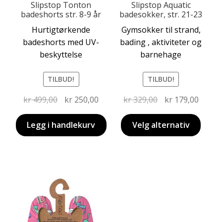
Slipstop Tonton
Slipstop Aquatic
badeshorts str. 8-9 år
badesokker, str. 21-23
Dette
Hurtigtørkende
Gymsokker til strand,
produktet
badeshorts med UV-
bading , aktiviteter og
har
beskyttelse
barnehage
flere
varianter.
TILBUD!
TILBUD!
Alternativene
kan
Opprinnelig
Nåværende
Opprinnelig
Nåvæ
kr
499,00
kr
250,00
kr
329,00
kr
179,00
velges
pris
pris
pris
pris
på
var:
er:
var:
er:
Legg i handlekurv
Velg alternativ
produktsiden
kr 499,00.
kr 250,00.
kr 329,00.
kr 179