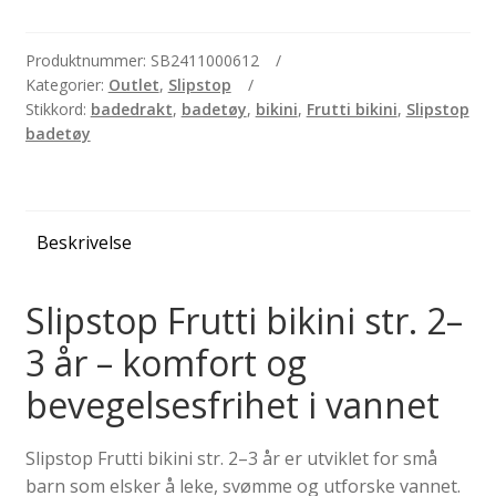
bikini
str.
2-
Produktnummer:
SB2411000612
Kategorier:
Outlet
,
Slipstop
3
Stikkord:
badedrakt
,
badetøy
,
bikini
,
Frutti bikini
,
Slipstop
år
badetøy
antall
Beskrivelse
Slipstop Frutti bikini str. 2–
3 år – komfort og
bevegelsesfrihet i vannet
Slipstop Frutti bikini str. 2–3 år er utviklet for små
barn som elsker å leke, svømme og utforske vannet.