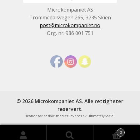
Microkompaniet AS
Trommedalsvegen 265, 3735 Skien
post@microkompaniet.no
Org. nr. 986 001 751
0