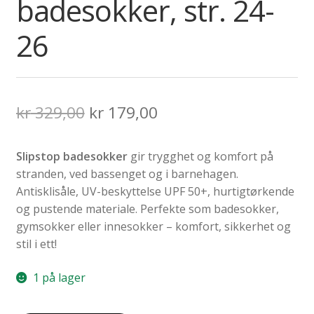
badesokker, str. 24-
26
Opprinnelig
Nåværende
kr
329,00
kr
179,00
pris
pris
Slipstop badesokker
gir trygghet og komfort på
var:
er:
stranden, ved bassenget og i barnehagen.
kr 329,00.
kr 179,00.
Antisklisåle, UV-beskyttelse UPF 50+, hurtigtørkende
og pustende materiale. Perfekte som badesokker,
gymsokker eller innesokker – komfort, sikkerhet og
stil i ett!
1 på lager