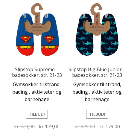
Slipstop Supreme –
Slipstop Big Blue Junior –
badesokker, str. 21-23
badesokker, str. 21-23
Gymsokker til strand,
Gymsokker til strand,
bading , aktiviteter og
bading , aktiviteter og
barnehage
barnehage
TILBUD!
TILBUD!
Opprinnelig
Nåværende
Opprinnelig
Nåvæ
kr
329,00
kr
179,00
kr
329,00
kr
179,00
pris
pris
pris
pris