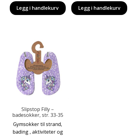
var:
er:
var:
er:
Legg i handlekurv
Legg i handlekurv
kr 329,00.
kr 179,00.
kr 329,00.
kr 179
Slipstop Filly –
badesokker, str. 33-35
Dette
Gymsokker til strand,
produktet
bading , aktiviteter og
har