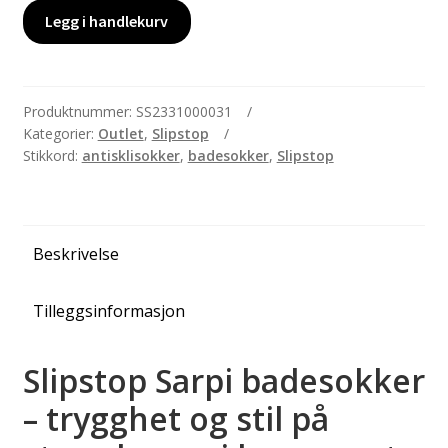
Slipstop
Legg i handlekurv
Sarpi
-
badesokker,
str.
Produktnummer:
SS2331000031
Kategorier:
Outlet
,
Slipstop
24-
Stikkord:
antisklisokker
,
badesokker
,
Slipstop
26
antall
Beskrivelse
Tilleggsinformasjon
Slipstop Sarpi badesokker
– trygghet og stil på