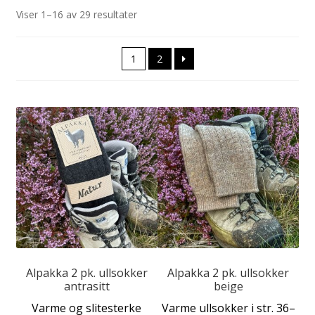
Viser 1–16 av 29 resultater
Fold
Produkter
ut
Fold
undermen
Forhandler
1
2
ut
undermen
Dette
Dette
produktet
produktet
har
har
flere
flere
varianter.
varianter.
Alternativene
Alternativene
kan
kan
velges
velges
på
på
produktsiden
produktsiden
Alpakka 2 pk. ullsokker
Alpakka 2 pk. ullsokker
antrasitt
beige
Varme og slitesterke
Varme ullsokker i str. 36–