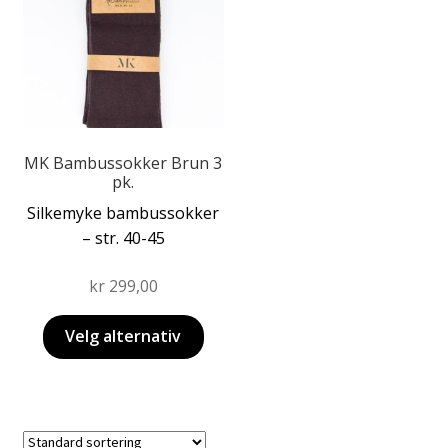
flere
varianter.
Alternativene
kan
velges
på
produktsiden
MK Bambussokker Brun 3
pk.
Silkemyke bambussokker
– str. 40-45
kr
299,00
Velg alternativ