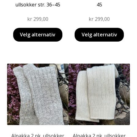
ullsokker str. 36–45
45
kr
299,00
kr
299,00
Velg alternativ
Velg alternativ
Dette
Dette
produktet
produktet
har
har
flere
flere
varianter.
varianter.
Alternativene
Alternativene
kan
kan
velges
velges
på
på
produktsiden
produktsiden
Alpakka 2 pk. ullsokker
Alpakka 2 pk. ullsokker