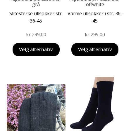
grå
offwhite
Slitesterke ullsokker str.
Varme ullsokker i str. 36-
36-45
45
kr
299,00
kr
299,00
Velg alternativ
Velg alternativ
Dette
Dette
produktet
produktet
har
har
flere
flere
varianter.
varianter.
Alternativene
Alternativene
kan