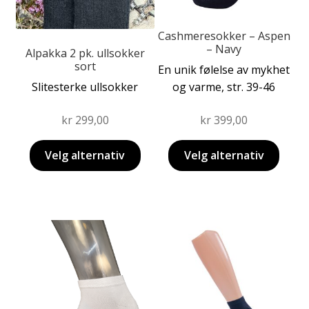
kan
velges
velges
på
på
produktsiden
Cashmeresokker – Aspen
– Navy
produktsiden
Alpakka 2 pk. ullsokker
sort
En unik følelse av mykhet
Slitesterke ullsokker
og varme, str. 39-46
kr
299,00
kr
399,00
Velg alternativ
Velg alternativ
Dette
Dette
produktet
produktet
har
har
flere
flere
varianter.
varianter.