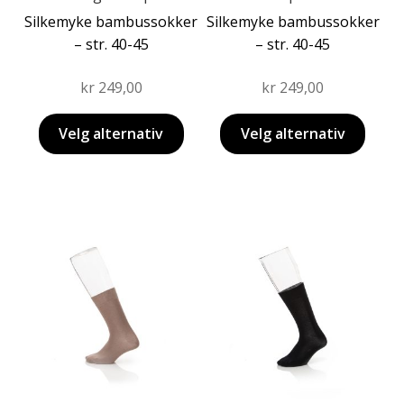
Silkemyke bambussokker
Silkemyke bambussokker
– str. 40-45
– str. 40-45
kr
249,00
kr
249,00
Velg alternativ
Velg alternativ
Dette
Dette
produktet
produktet
har
har
flere
flere
varianter.
varianter.
Alternativene
Alternativene
kan
kan
velges
velges