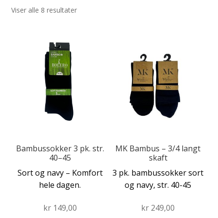
Viser alle 8 resultater
Fold
Produkter
ut
Fold
Dette
Dette
undermen
Forhandler
ut
produktet
produktet
undermen
har
har
flere
flere
varianter.
varianter.
Alternativene
Alternativene
kan
kan
velges
velges
på
på
produktsiden
produktsiden
Bambussokker 3 pk. str.
MK Bambus – 3/4 langt
40–45
skaft
Sort og navy – Komfort
3 pk. bambussokker sort
hele dagen.
og navy, str. 40-45
kr
149,00
kr
249,00