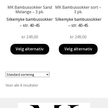
på
på
produktsiden
produktsiden
MK Bambussokker Sand
MK Bambussokker sort –
Melange – 3 pk.
3 pk.
Silkemyke bambussokker
Silkemyke bambussokker
– str. 40-45
– str. 40-45
kr
249,00
kr
249,00
Velg alternativ
Velg alternativ
Viser alle 8 resultater