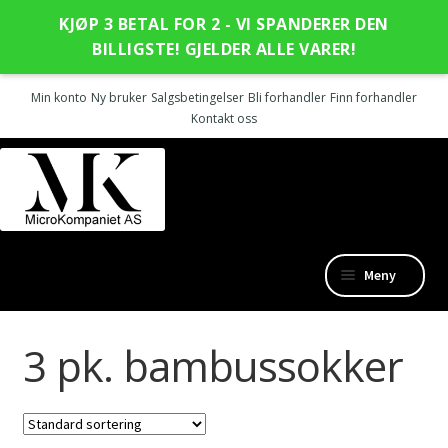
KJØP 3 BETAL FOR 2 - VI SPANDERER DEN
BILLIGSTE! GJELDER ALLE VARER!
Min konto
Ny bruker
Salgsbetingelser
Bli forhandler
Finn forhandler
Kontakt oss
Hopp
Hopp
til
til
navigasjon
innhold
Meny
Nye produkter
3 pk. bambussokker
Fold
Outlet
ut
undermen
SanGiacomo