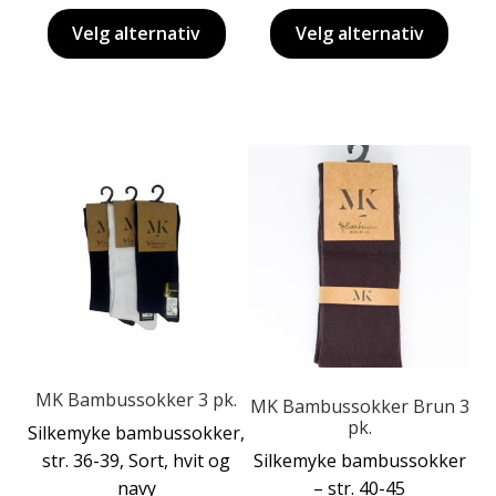
Velg alternativ
Velg alternativ
Dette
Dette
produktet
produktet
har
har
flere
flere
varianter.
varianter.
Alternativene
Alternativene
kan
kan
velges
velges
på
på
produktsiden
MK Bambussokker 3 pk.
produktsiden
MK Bambussokker Brun 3
pk.
Silkemyke bambussokker,
str. 36-39, Sort, hvit og
Silkemyke bambussokker
navy
– str. 40-45