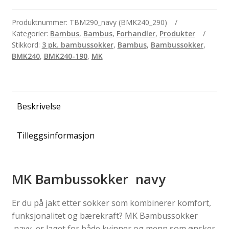
-
3
Produktnummer:
TBM290_navy (BMK240_290)
Kategorier:
Bambus
,
Bambus
,
Forhandler
,
Produkter
pk.
Stikkord:
3 pk. bambussokker
,
Bambus
,
Bambussokker
,
antall
BMK240
,
BMK240-190
,
MK
Beskrivelse
Tilleggsinformasjon
MK Bambussokker navy
Er du på jakt etter sokker som kombinerer komfort,
funksjonalitet og bærekraft? MK Bambussokker
navy, er laget for både kvinner og menn som ønsker