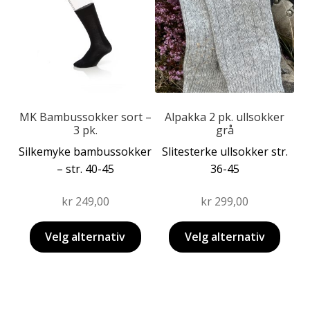
Dette
Dette
MK Bambussokker sort –
Alpakka 2 pk. ullsokker
produktet
produktet
3 pk.
grå
har
har
Silkemyke bambussokker
Slitesterke ullsokker str.
flere
flere
– str. 40-45
36-45
varianter.
varianter.
Alternativene
Alternativene
kr
249,00
kr
299,00
kan
kan
velges
velges
Velg alternativ
Velg alternativ
på
på
produktsiden
produktsiden