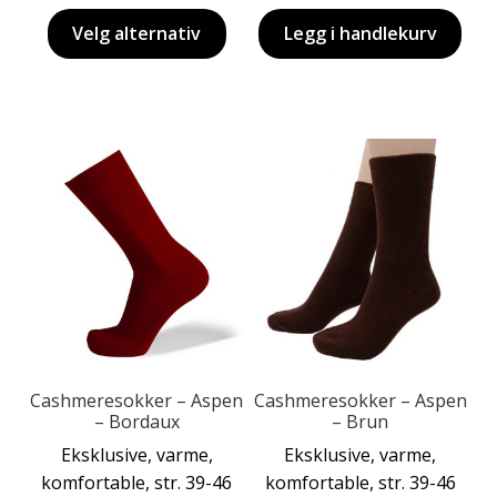
Velg alternativ
Legg i handlekurv
Dette
Dette
produktet
produktet
har
har
flere
flere
varianter.
varianter.
Alternativene
Alternativene
kan
kan
velges
velges
på
på
produktsiden
produktsiden
Cashmeresokker – Aspen
Cashmeresokker – Aspen
– Bordaux
– Brun
Eksklusive, varme,
Eksklusive, varme,
komfortable, str. 39-46
komfortable, str. 39-46