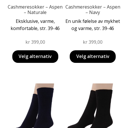
produktsiden
produktsiden
Cashmeresokker – Aspen
Cashmeresokker – Aspen
– Naturale
– Navy
Eksklusive, varme,
En unik følelse av mykhet
komfortable, str. 39-46
og varme, str. 39-46
kr
399,00
kr
399,00
Velg alternativ
Velg alternativ
Dette
produktet
har
flere
varianter.
Alternativene