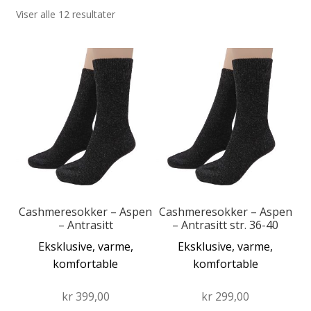
Viser alle 12 resultater
Fold
Produkter
ut
Fold
Dette
undermen
Forhandler
ut
produktet
undermen
har
flere
varianter.
Alternativene
kan
velges
på
produktsiden
Cashmeresokker – Aspen
Cashmeresokker – Aspen
– Antrasitt
– Antrasitt str. 36-40
Eksklusive, varme,
Eksklusive, varme,
komfortable
komfortable
kr
399,00
kr
299,00