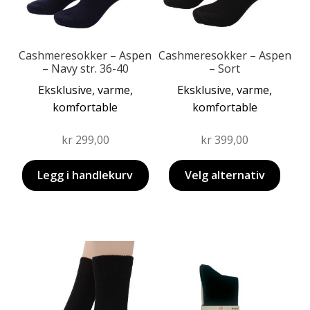
kan
velges
på
produktsiden
Cashmeresokker – Aspen
Cashmeresokker – Aspen
– Navy str. 36-40
– Sort
Eksklusive, varme,
Eksklusive, varme,
komfortable
komfortable
kr
299,00
kr
399,00
Legg i handlekurv
Velg alternativ
Dette
produktet
har
flere