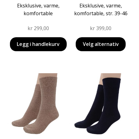
Eksklusive, varme,
Eksklusive, varme,
komfortable
komfortable, str. 39-46
kr
299,00
kr
399,00
Legg i handlekurv
Velg alternativ
Dette
Dette
produktet
produktet
har
har
flere
flere
varianter.
varianter.
Alternativene
Alternativene
kan
kan
velges
velges
på
på