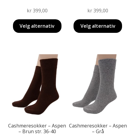
kr
399,00
kr
399,00
Velg alternativ
Velg alternativ
Dette
produktet
har
flere
varianter.
Alternativene
kan
velges
på
produktsiden
Cashmeresokker – Aspen
Cashmeresokker – Aspen
– Brun str. 36-40
– Grå