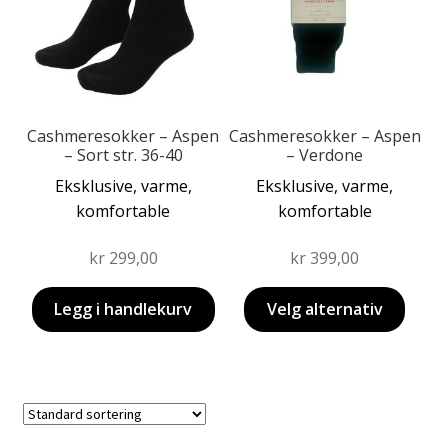
varianter.
Alternativene
kan
velges
på
produktsiden
Cashmeresokker – Aspen
Cashmeresokker – Aspen
– Sort str. 36-40
– Verdone
Eksklusive, varme,
Eksklusive, varme,
komfortable
komfortable
kr
299,00
kr
399,00
Legg i handlekurv
Velg alternativ