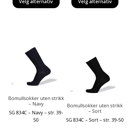
Velg alternativ
Velg alternativ
Dette
produktet
Dette
har
produktet
flere
har
varianter.
flere
Alternativene
varianter.
kan
Alternativene
velges
kan
på
velges
produktsiden
på
Bomullsokker uten strikk
– Navy
produktsiden
Bomullsokker uten strikk
– Sort
SG 834C – Navy – str. 39-
50
SG 834C – Sort – str. 39-50