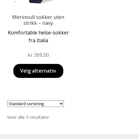
velges
på
produktsiden
Merinoull sokker uten
strikk – navy
Komfortable helse-sokker
fra Italia
kr
269,00
Velg alternativ
Viser alle 9 resultater