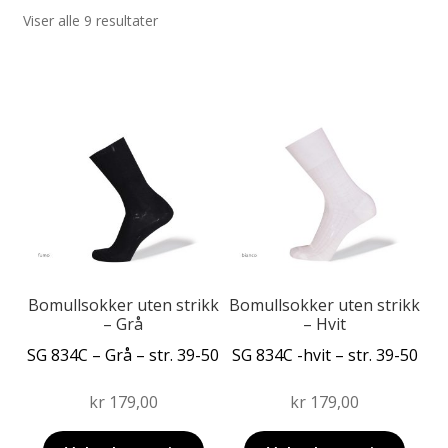
Viser alle 9 resultater
Fold
Produkter
ut
Fold
Dette
Dette
undermen
Forhandler
ut
produktet
produktet
undermen
har
har
flere
flere
varianter.
varianter.
Alternativene
Alternativene
kan
kan
velges
velges
på
på
produktsiden
produktsiden
Bomullsokker uten strikk
Bomullsokker uten strikk
– Grå
– Hvit
SG 834C – Grå – str. 39-50
SG 834C -hvit – str. 39-50
kr
179,00
kr
179,00