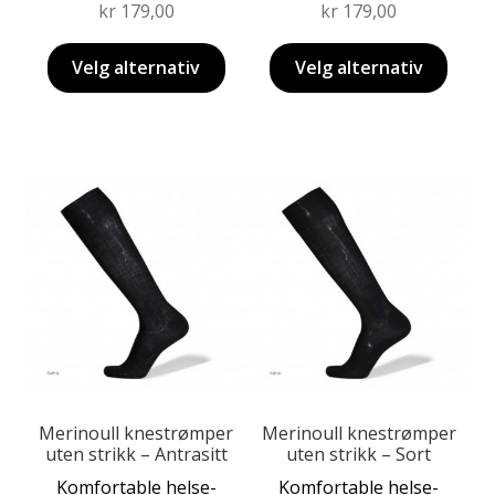
kr
179,00
kr
179,00
Velg alternativ
Velg alternativ
Dette
Dette
produktet
produktet
har
har
flere
flere
varianter.
varianter.
Alternativene
Alternativene
kan
kan
velges
velges
på
på
produktsiden
produktsiden
Merinoull knestrømper
Merinoull knestrømper
uten strikk – Antrasitt
uten strikk – Sort
Komfortable helse-
Komfortable helse-