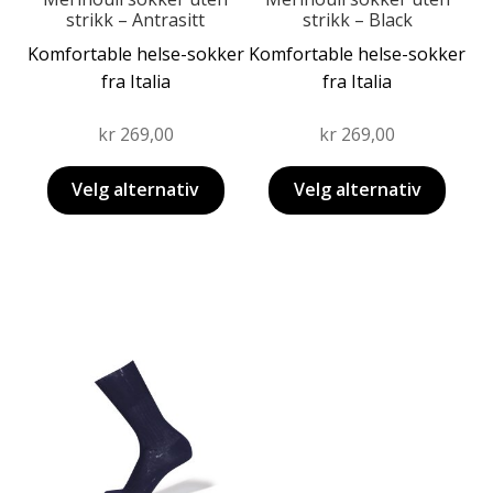
strikk – Antrasitt
strikk – Black
Komfortable helse-sokker
Komfortable helse-sokker
fra Italia
fra Italia
kr
269,00
kr
269,00
Velg alternativ
Velg alternativ
Dette
produktet
har
flere
varianter.
Alternativene
kan