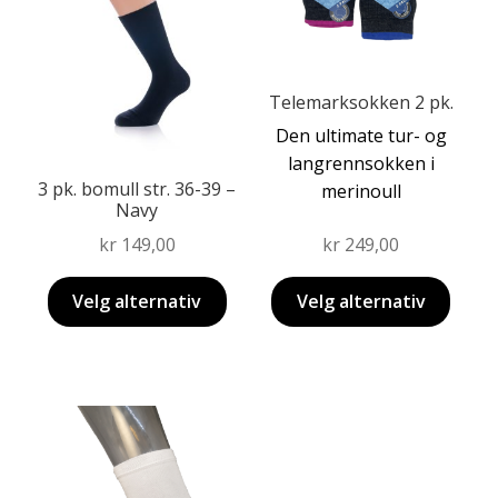
Dette
Telemarksokken 2 pk.
produktet
Den ultimate tur- og
Dette
har
langrennsokken i
produktet
flere
3 pk. bomull str. 36-39 –
merinoull
har
varianter.
Navy
flere
Alternativene
kr
149,00
kr
249,00
varianter.
kan
Alternativene
velges
Velg alternativ
Velg alternativ
kan
på
velges
produktsiden
på
produktsiden