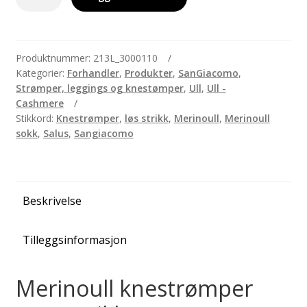
knestrømper
uten
strikk
-
Produktnummer:
213L_3000110
Kategorier:
Forhandler
,
Produkter
,
SanGiacomo
,
Sort
Strømper, leggings og knestømper
,
Ull
,
Ull -
antall
Cashmere
Stikkord:
Knestrømper
,
løs strikk
,
Merinoull
,
Merinoull
sokk
,
Salus
,
Sangiacomo
Beskrivelse
Tilleggsinformasjon
Merinoull knestrømper