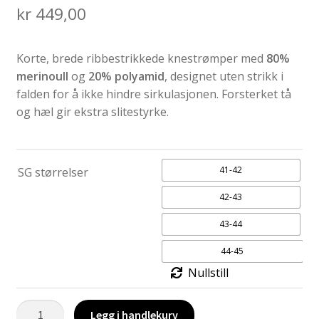
kr
449,00
Korte, brede ribbestrikkede knestrømper med
80%
merinoull
og
20% polyamid
, designet uten strikk i
falden for å ikke hindre sirkulasjonen. Forsterket tå
og hæl gir ekstra slitestyrke.
41-42
SG størrelser
42-43
43-44
44-45
Nullstill
Merinoull
Legg i handlekurv