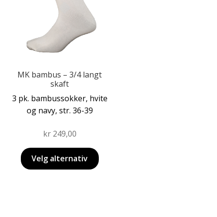
Dette
MK bambus – 3/4 langt
produktet
skaft
har
3 pk. bambussokker, hvite
flere
og navy, str. 36-39
varianter.
Alternativene
kr
249,00
kan
velges
Velg alternativ
på
produktsiden