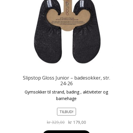
Slipstop Gloss Junior – badesokker, str.
24-26
Gymsokker til strand, bading , aktiviteter og
barnehage
TILBUD!
Opprinnelig
Nåværende
kr
329,00
kr
179,00
pris
pris