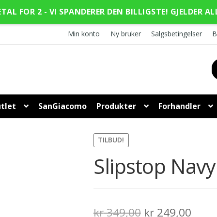
ETAL FOR 2 - VI SPANDERER DEN BILLIGSTE! GJELDER AL
Min konto
Ny bruker
Salgsbetingelser
B
tlet
SanGiacomo
Produkter
Forhandler
TILBUD!
Slipstop Nav
Opprinnelig
Nåvæ
kr
349,00
kr
249,00