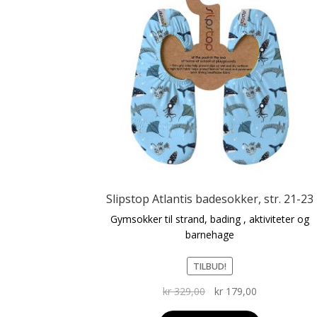
Dette
produktet
har
Slipstop Atlantis badesokker, str. 21-23
flere
varianter.
Gymsokker til strand, bading , aktiviteter og
Alternativene
barnehage
kan
velges
TILBUD!
på
Opprinnelig
Nåværende
kr
329,00
kr
179,00
produktsiden
pris
pris