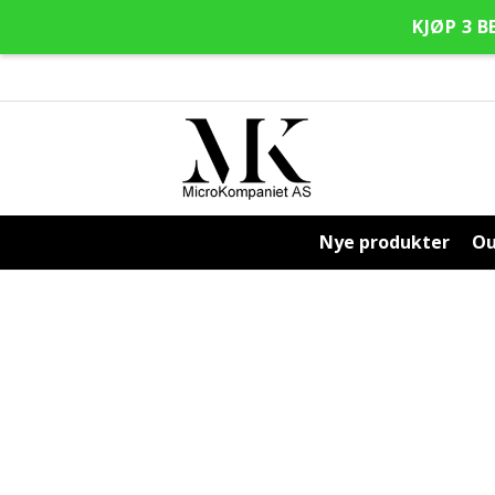
KJØP 3 B
Hopp
Hopp
til
til
navigasjon
innhold
Nye produkter
Ou