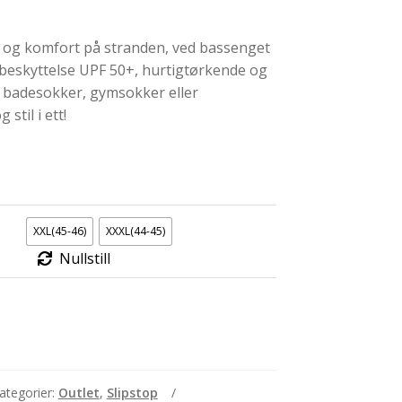
 og komfort på stranden, ved bassenget
-beskyttelse UPF 50+, hurtigtørkende og
9,00.
 badesokker, gymsokker eller
stil i ett!
XXL(45-46)
XXXL(44-45)
Nullstill
ategorier:
Outlet
,
Slipstop