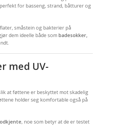
 perfekt for basseng, strand, båtturer og
later, småstein og bakterier på
 gjør dem ideelle både som
badesokker,
ndt.
er med UV-
slik at føttene er beskyttet mot skadelig
t føttene holder seg komfortable også på
godkjente
, noe som betyr at de er testet