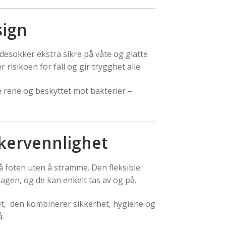
sign
desokker ekstra sikre på våte og glatte
risikoen for fall og gir trygghet alle.
e rene og beskyttet mot bakterier –
ukervennlighet
på foten uten å stramme. Den fleksible
gen, og de kan enkelt tas av og på.
het, den kombinerer sikkerhet, hygiene og
å.