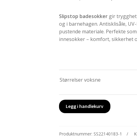
pris
pris
Slipstop badesokker
gir trygghet
var:
er:
og i barnehagen. Antisklisåle, UV
kr 349,00.
kr 24
pustende materiale. Perfekte som
innesokker – komfort, sikkerhet og 
Størrelser voksne
Slipstop
Legg i handlekurv
Navy
badesokker
antall
Produktnummer:
SS22140183-1
K