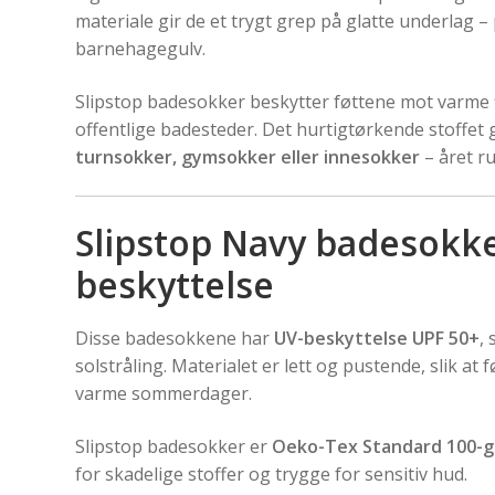
materiale gir de et trygt grep på glatte underlag –
barnehagegulv.
Slipstop badesokker beskytter føttene mot varme f
offentlige badesteder. Det hurtigtørkende stoffet
turnsokker, gymsokker eller innesokker
– året ru
Slipstop Navy badesokk
beskyttelse
Disse badesokkene har
UV-beskyttelse UPF 50+
, 
solstråling. Materialet er lett og pustende, slik a
varme sommerdager.
Slipstop badesokker er
Oeko-Tex Standard 100-
for skadelige stoffer og trygge for sensitiv hud.