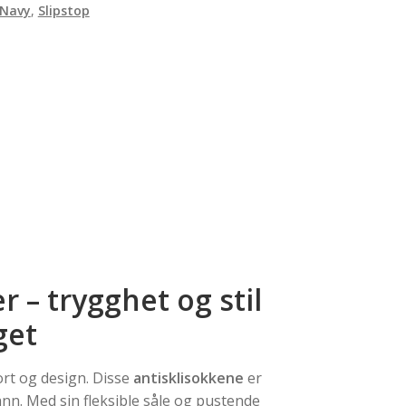
Navy
,
Slipstop
 – trygghet og stil
get
t og design. Disse
antisklisokkene
er
vann. Med sin fleksible såle og pustende