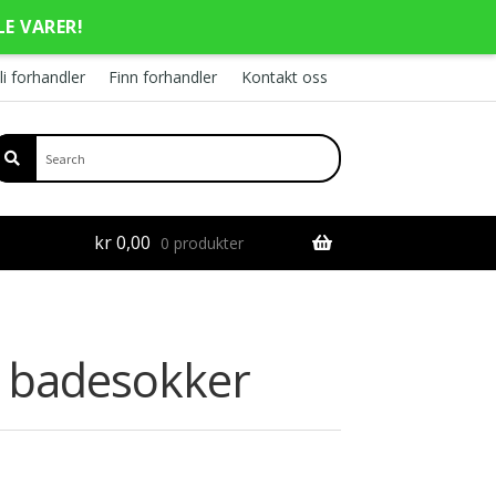
LE VARER!
li forhandler
Finn forhandler
Kontakt oss
kr
0,00
0 produkter
y badesokker
rende