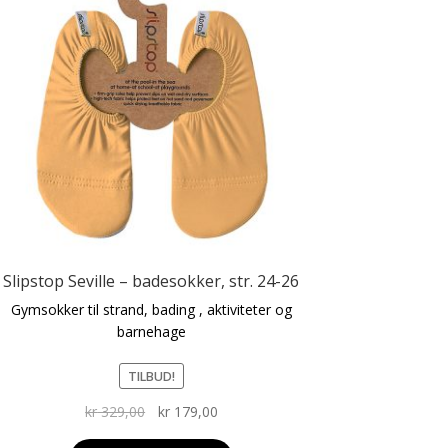
Slipstop Seville – badesokker, str. 24-26
Gymsokker til strand, bading , aktiviteter og
barnehage
TILBUD!
Opprinnelig
Nåværende
kr
329,00
kr
179,00
pris
pris