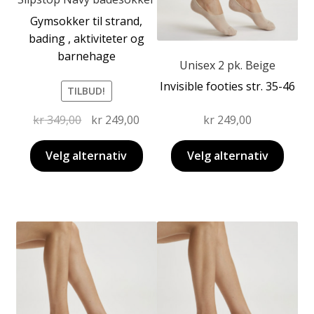
kan
Gymsokker til strand,
velges
bading , aktiviteter og
på
barnehage
produktsiden
Unisex 2 pk. Beige
Invisible footies str. 35-46
TILBUD!
Opprinnelig
Nåværende
kr
349,00
kr
249,00
kr
249,00
pris
pris
var:
er:
Velg alternativ
Velg alternativ
kr 349,00.
kr 249,00.
Dette
Dette
produktet
produktet
har
har
flere
flere
varianter.
varianter.