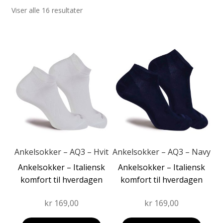
Viser alle 16 resultater
Fold
Produkter
ut
Fold
Dette
Dette
undermen
Forhandler
ut
produktet
produktet
undermen
har
har
flere
flere
varianter.
varianter.
Alternativene
Alternativene
kan
kan
velges
velges
på
på
produktsiden
produktsiden
Ankelsokker – AQ3 – Hvit
Ankelsokker – AQ3 – Navy
Ankelsokker – Italiensk
Ankelsokker – Italiensk
komfort til hverdagen
komfort til hverdagen
kr
169,00
kr
169,00