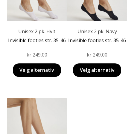
Alternativene
Alternativene
kan
kan
velges
velges
på
på
produktsiden
produktsiden
Unisex 2 pk. Hvit
Unisex 2 pk. Navy
Invisible footies str. 35-46
Invisible footies str. 35-46
kr
249,00
kr
249,00
Velg alternativ
Velg alternativ
Dette
produktet
har
flere
varianter.