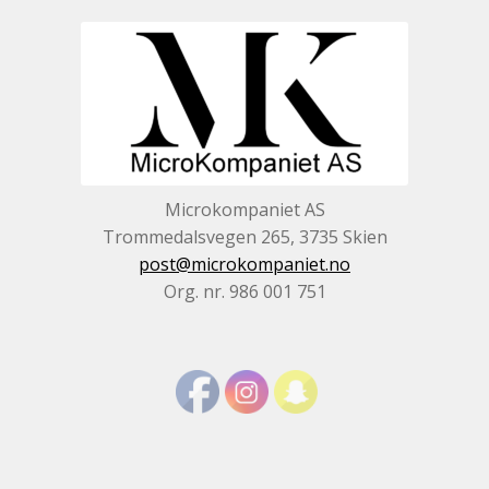
Microkompaniet AS
Trommedalsvegen 265, 3735 Skien
post@microkompaniet.no
Org. nr. 986 001 751