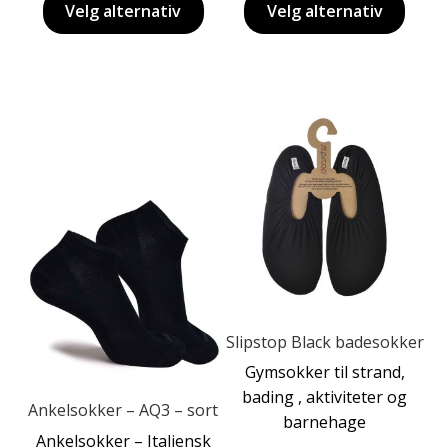
Velg alternativ
Velg alternativ
Dette
produktet
har
Dette
flere
produktet
varianter.
har
Alternativene
flere
kan
varianter.
velges
Alternativene
på
kan
produktsiden
Slipstop Black badesokker
velges
Gymsokker til strand,
på
bading , aktiviteter og
produktsiden
Ankelsokker – AQ3 – sort
barnehage
Ankelsokker – Italiensk