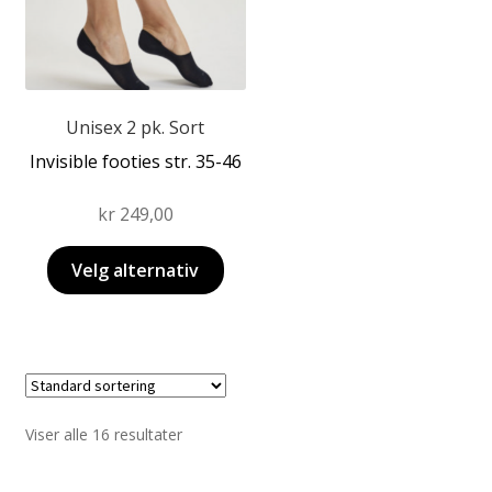
Alternativene
kan
velges
på
produktsiden
Unisex 2 pk. Sort
Invisible footies str. 35-46
kr
249,00
Velg alternativ
Viser alle 16 resultater